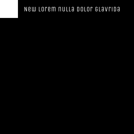
New lorem nulla dolor glavrida
New lorem nulla dolor glavrida