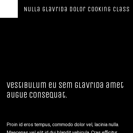
Nulla glavrida dolor cooking class
Vestibulum eu sem glavrida amet
augue consequat.
Proin id eros tempus, commodo dolor vel, lacinia nulla.
Maecenas vel elit id dui blandit vehicula. Cras efficitur